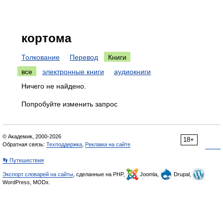
кортома
Толкование
Перевод
Книги
все
электронные книги
аудиокниги
Ничего не найдено.
Попробуйте изменить запрос
© Академик, 2000-2026
18+
Обратная связь:
Техподдержка
,
Реклама на сайте
👣 Путешествия
Экспорт словарей на сайты
, сделанные на PHP,
Joomla,
Drupal,
WordPress, MODx.